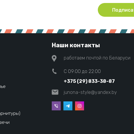
Подписа
Наши контакты
работаем почтой по Беларуси
C 09:00 до 22:00
+375 (29) 833-38-87
лье
junona-style@yandex.by
арнитуры)
вечи