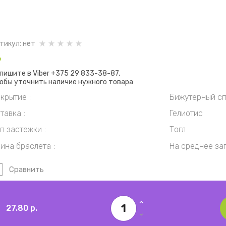
тикул:
нет
Ф
пишите в Viber +375 29 833-38-87,
обы уточнить наличие нужного товара
крытие
Бижутерный сп
тавка
Гелиотис
п застежки
Тогл
ина браслета
На среднее за
Сравнить
27.80
р.