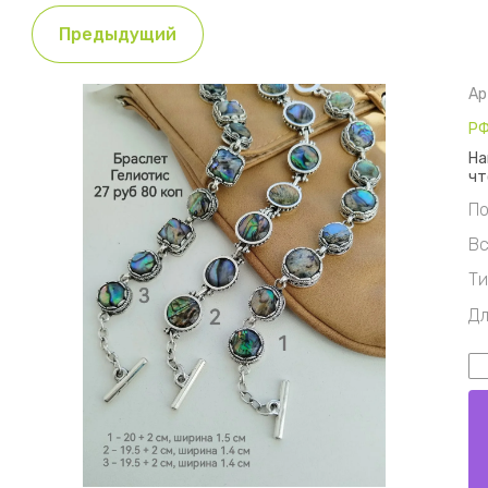
Предыдущий
Ар
Р
На
чт
По
Вс
Ти
Дл