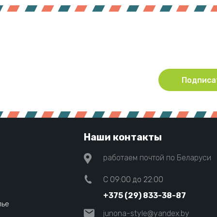
Подпишитесь !
Будьте в курсе акций и новинок нашего магазина
Подписа
Наши контакты
работаем почтой по Беларуси
C 09:00 до 22:00
+375 (29) 833-38-87
лье
junona-style@yandex.by