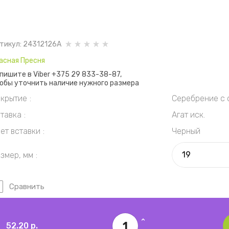
тикул:
24312126А
асная Пресня
пишите в Viber +375 29 833-38-87,
обы уточнить наличие нужного размера
крытие
Серебрение с 
тавка
Агат иск.
ет вставки
Черный
змер, мм
Сравнить
52.20
р.