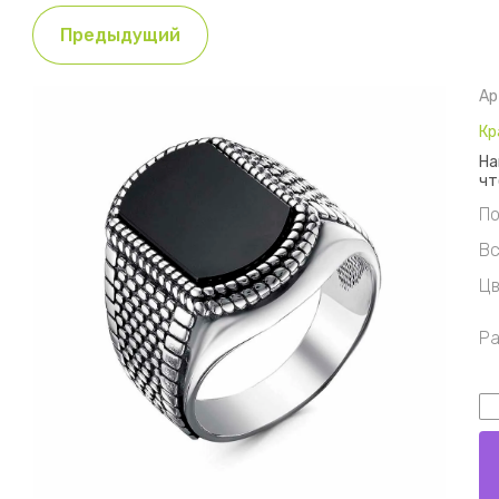
Предыдущий
Ар
Кр
На
чт
По
Вс
Цв
Ра