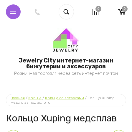
0
0
Jewelry City интернет-магазин
бижутерии и аксессуаров
Розничная торговля через сеть интернет почтой
Главная
 / 
Кольца
 / 
Кольца со вставками
 / 
Кольцо Xuping 
медсплав под золото
Кольцо Xuping медсплав