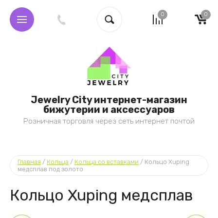
0
0
Jewelry City интернет-магазин
бижутерии и аксессуаров
Розничная торговля через сеть интернет почтой
Главная
 / 
Кольца
 / 
Кольца со вставками
 / 
Кольцо Xuping 
медсплав под золото
Кольцо Xuping медсплав