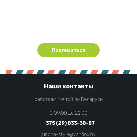
Подпишитесь !
Будьте в курсе акций и новинок нашего магазина
Подписаться
Наши контакты
работаем почтой по Беларуси
C 09:00 до 22:00
+375 (29) 833-38-87
junona-style@yandex.by