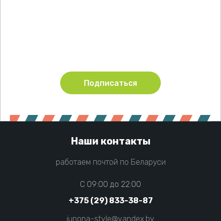
Подпишитесь !
Будьте в курсе акций и новинок нашего магазина
Подписаться
Наши контакты
работаем почтой по Беларуси
C 09:00 до 22:00
+375 (29) 833-38-87
junona-style@yandex.by