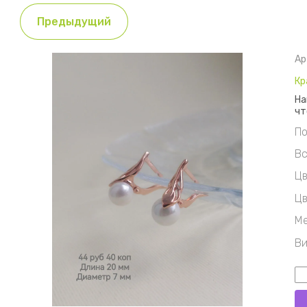
Предыдущий
Ар
Кр
На
чт
По
Вс
Цв
Цв
Ме
Ви