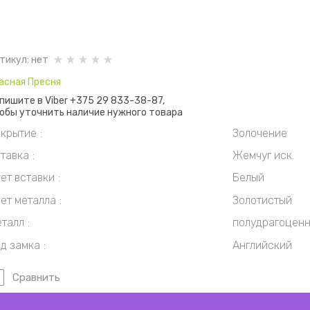
тикул:
нет
асная Пресня
пишите в Viber +375 29 833-38-87,
обы уточнить наличие нужного товара
крытие
Золочение
тавка
Жемчуг иск.
ет вставки
Белый
ет металла
Золотистый
талл
полудрагоценны
д замка
Английский
Сравнить