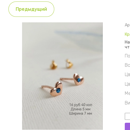
Предыдущий
Ар
Кр
На
чт
По
Вс
Цв
Цв
Ме
Ви