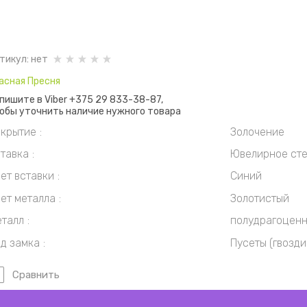
тикул:
нет
асная Пресня
пишите в Viber +375 29 833-38-87,
обы уточнить наличие нужного товара
крытие
Золочение
тавка
Ювелирное сте
ет вставки
Синий
ет металла
Золотистый
талл
полудрагоценны
д замка
Пусеты (гвозди
Сравнить