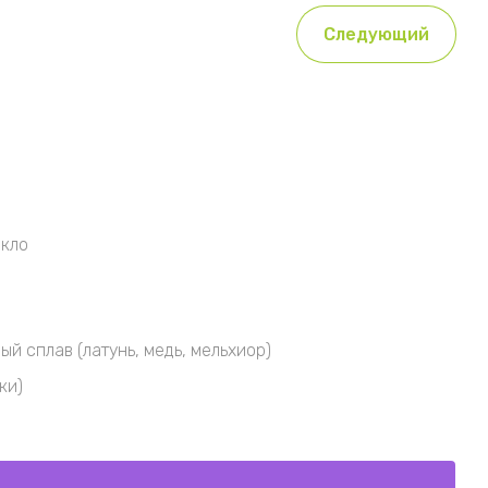
Следующий
кло
й сплав (латунь, медь, мельхиор)
ки)